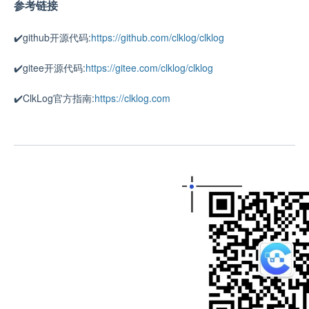
参考链接
✔️github开源代码:
https://github.com/clklog/clklog
✔️gitee开源代码:
https://gitee.com/clklog/clklog
✔️ClkLog官方指南:
https://clklog.com