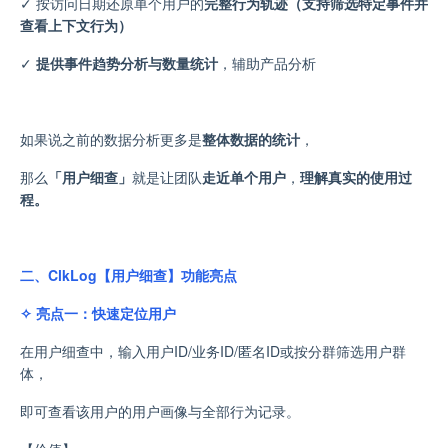
✓
按
访问
日期
还原
单个用户
的
完整行为轨迹（支持筛选特定事件并
查看上下文行为）
✓
提供事件趋势分析与数量统计
，辅助产品分析
如果说之前的数据分析更多是
整体数据的统计
，
那么
「用户细查」
就是让团队
走近单个用户
，
理解真实的使用过
程
。
二、ClkLog【用户细查】功能亮点
✧ 亮点一：快速定位用户
在用户细查中，输入用户ID/业务ID/匿名ID
或
按分群筛选用户群
体
，
即可查看该用户的用户画像与全部行为记录
。