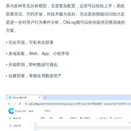
系与多种常见分析模型，无需复杂配置，运营可以轻松上手；系统
部署灵活、代码开放，对技术极为友好。
无论
是
前期
做
访问
统计
还
是
进一步
对
用户
行为
事件
分析
，
ClkLog
都
可以
给你
提供
完整
高效
的
方案
。
•
完全开源，可私有化部署
• 多端采集，Web、App、小程序等
• 开箱即用，即时数据可视化
• 自建部署，掌握全局数据资产