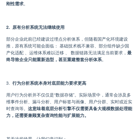
刚性需求
。
2. 原有分析系统无法继续使用
部分企业此前已经建设过埋点分析体系，但随着国产化环境建设
推
，
原有系统可能会面临： 基础技术栈不兼容
、
部分组件缺少国
产化适配
、
运维体系难以迁移
、
数据链路无法满足当前要求
，
最
终导致企业只能重新选型，甚至重建整套分析体系
。
3.
行为分析系统本身对底层能力要求更高
用户行为分析并不仅仅是“数据存储”。实际场景中，通常会涉及多
维事件分析
、
漏斗分析
、
用户标签与画像
、
用户分群
、
实时或近实
时查询
等。
这意味着底层分析引擎不仅需要具备大规模数据处理能
力，还需要兼顾复杂查询性能与扩展能力。
基于这些场景，让我们意识到：