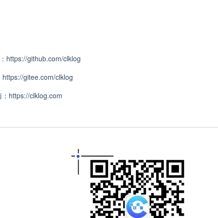
码：
https://github.com/clklog
：
https://gitee.com/clklog
南：
https://clklog.com